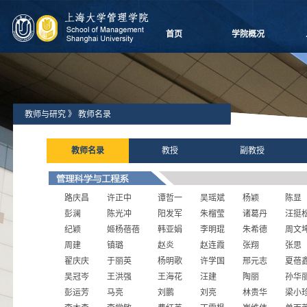
首页
学院概况
学院愿景
院长致辞
学院介绍
教师与研究
》
教师名录
领导团队
学院委员会
教师名录
教授
副教授
党群组织
学系设置
学院制度
路庆昌
许正中
谭哲一
吴瑶斌
杨颖
陈显
学院视频
彭澜
陈光冲
阳发军
朱榴莹
诸葛丹
汪挺
学院宣传
纪颖
姬杨蓓蓓
韩亚娟
李明琨
朱希德
周文
历任领导
周建
镇璐
赵炎
赵连霞
张翔
张思
翟庆庆
于丽英
杨明歌
许学国
邢元志
夏蓓
吴冠岑
王洪强
王海花
汪建
陶丽
孙华
彭运芳
马亮
刘鹏
刘亮
林贵华
梁小