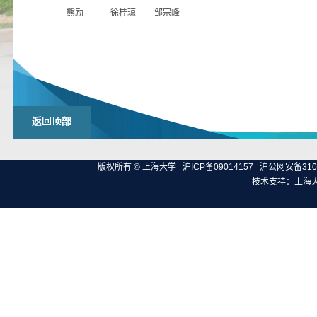
熊励
徐桂琼
邹宗峰
版权所有 ©
上海大学
沪ICP备09014157
沪公网安备3100
技术支持：
上海