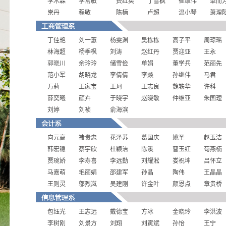
李木森
李常敏
费红英
丁雪枫
崔维伟
单而
崇丹
程敏
陈楠
卢超
温小琴
萧理
丁佳艳
刘一蕙
杨雯渊
吴栋栋
高子平
周琼瑶
林海超
杨季枫
刘涛
赵红丹
贾迎亚
王永
郭晓川
余玲玲
储雪俭
单娟
董学兵
范丽先
范小军
胡晓龙
李倩倩
李燚
孙继伟
马君
万莉
王家宝
王珂
王志良
魏轶华
许科
薛奕曦
颜卉
于晓宇
赵晓敏
仲维亚
朱国理
刘婷
刘祯
俞海滨
向元高
褚贵忠
花泽苏
葛国庆
姚圣
赵玉洁
韩宏稳
蔡宇欣
杜颖洁
陈溪
曹玉红
苟燕楠
贾琬娇
李寿喜
李远勤
刘耀淞
娄祝坤
吕怀立
马嘉萌
毛丽娟
邵建军
孙晶
陶伟
王晶晶
王则灵
邬烈岚
吴建刚
许金叶
颜恩点
章贵桥
包钰光
王志远
戴德宝
方冰
金晓玲
李洪波
李树刚
刘景方
刘翔
刘寅斌
孙怡
王宁