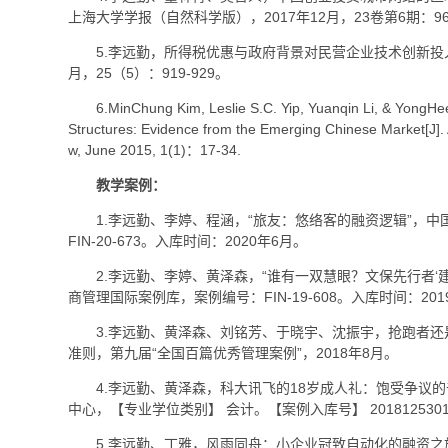
上海大学学报（自然科学版），2017年12月，23卷第6期：961
5.李远勤，所得税优惠与政府背景对民营企业技术创新投入
月，25（5）：919-929。
6.MinChung Kim, Leslie S.C. Yip, Yuanqin Li, & YongHe
Structures: Evidence from the Emerging Chinese Market[J].
w, June 2015, 1(1)：17-34.
教学案例：
1.李远勤、李婷、程涵，“旅友：悠络客的融资逻辑”，
FIN-20-673。入库时间：2020年6月。
2.李远勤、李婷、黄泽森，“谁有一双慧眼？文保先行者‘
商管理国际案例库，案例编号：FIN-19-608。入库时间：201
3.李远勤、黄泽森、刘铭芳、于晓宇、沈振宇，抢跑者
准则，第九届“全国百篇优秀管理案例”，2018年8月。
4.李远勤、黄泽森，科大讯飞的18岁成人礼：饱受争议
中心，【专业学位类别】 会计。【案例入库号】 2018125301
5.李远勤、丁雅，风雨同舟：小企业冠致自动化的融资