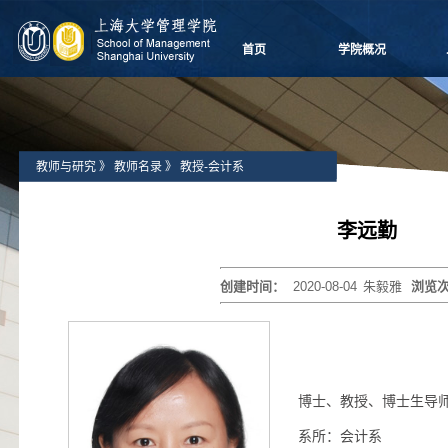
首页
学院概况
学院愿景
院长致辞
学院介绍
教师与研究
》
教师名录
》
教授-会计系
领导团队
学院委员会
党群组织
李远勤
学系设置
学院制度
创建时间：
2020-08-04
朱毅雅
浏览
学院视频
学院宣传
历任领导
博士、教授、博士生导
系所：会计系