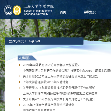
首页
学院概况
学院愿景
院长致辞
学院介绍
教师与研究
》
人事专栏
领导团队
学院委员会
党群组织
学系设置
2020年国外教育调研访问学者项目遴选通知
学院制度
中国银联博士后科研工作站暨金融科技研究中心2019年度博士后招
学院视频
关于开展2017年度上海大学校长奖等奖项评选工作的通知
学院宣传
上海大学管理学院2016年招聘计划
历任领导
关于开展2016年高级专业技术职务晋升聘任工作的通知
上海大学管理学院MBA招生与教务管理岗位社会招聘启事
关于开展2015年高级专业技术职务晋升聘任工作的通知
2015年上海大学管理学院师资招聘计划
院内招聘会计系教师启示