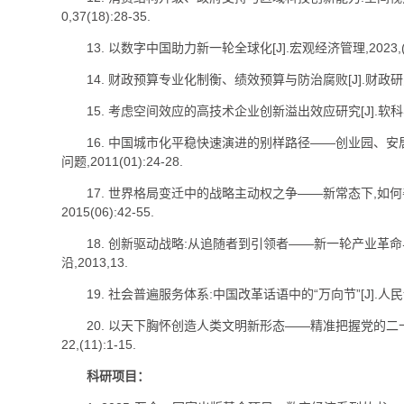
0,37(18):28-35.
13. 以数字中国助力新一轮全球化[J].宏观经济管理,2023,(06
14. 财政预算专业化制衡、绩效预算与防治腐败[J].财政研究,201
15. 考虑空间效应的高技术企业创新溢出效应研究[J].软科学,201
16. 中国城市化平稳快速演进的别样路径——创业园、安居
问题,2011(01):24-28.
17. 世界格局变迁中的战略主动权之争——新常态下,如何善
2015(06):42-55.
18. 创新驱动战略:从追随者到引领者——新一轮产业革
沿,2013,13.
19. 社会普遍服务体系:中国改革话语中的“万向节”[J].人民论坛·
20. 以天下胸怀创造人类文明新形态——精准把握党的二十大
22,(11):1-15.
科研项目：