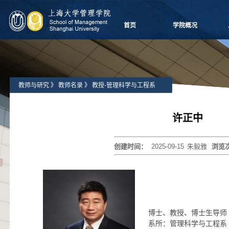
首页
学院概况
学院愿景
院长致辞
学院介绍
教师与研究
》
教师名录
》
教授-管理科学与工程系
领导团队
学院委员会
党群组织
许正中
学系设置
学院制度
创建时间：
2025-09-15
朱毅雅
浏览
学院视频
学院宣传
历任领导
博士、教授、博士生导师
系所：管理科学与工程系