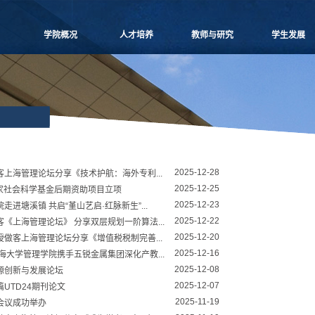
学院概况
人才培养
教师与研究
学生发展
学院愿景
本科生教学
师资概况
党团建设
院长致辞
博士生教学
教师名录
学生事务
学院介绍
硕士生教学
师资招聘
课外培养
领导团队
MBA
人事专栏
职业发展
学院委员会
MPAcc
博士后流动站
研究生天地
党群组织
物流工程
研究中心
2025-12-28
学系设置
项目管理
科研信息
上海管理论坛分享《技术护航：海外专利...
2025-12-25
国家社会科学基金后期资助项目立项
学院制度
工程管理
学术活动
2025-12-23
进塘溪镇 共启“堇山艺启·红脉新生”...
学院视频
联合培养
科研项目
2025-12-22
《上海管理论坛》 分享双层规划一阶算法...
学院宣传
高级培训
论文著作
2025-12-20
做客上海管理论坛分享《增值税税制完善...
历任领导
重要期刊
2025-12-16
海大学管理学院携手五锐金属集团深化产教...
博士生导师
2025-12-08
源创新与发展论坛
2025-12-07
UTD24期刊论文
2025-11-19
会议成功举办