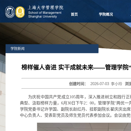
首页
学院概况
学院愿景
院长致辞
学院介绍
学院新闻
领导团队
学院委员会
党群组织
榜样催人奋进 实干成就未来——管理学院
学系设置
学院制度
创建时间：
2026-07-03
李小玲
浏
学院视频
学院宣传
为庆祝中国共产党成立105周年，深入推进树立和践行
历任领导
典型、汲取榜样力量，6月30日下午2：00，管理学院“两优一
学院党委书记许学国、副院长赵红丹、挂职副院长翟庆庆出席
中心负责人、受表彰党员及师生党员代表参加会议。会议由党