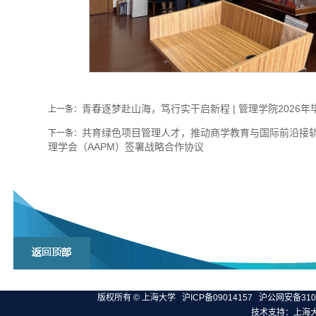
青春逐梦赴山海，笃行实干启新程 | 管理学院2026
上一条：
共育绿色项目管理人才，推动商学教育与国际前沿接轨 
下一条：
理学会（AAPM）签署战略合作协议
版权所有 ©
上海大学
沪ICP备09014157
沪公网安备3100
技术支持：
上海