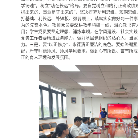
学铸魂”，树立“功在长远”格局。要自觉树立和践行正确政绩
拼出来的、事业是守出来的”，坚决摒弃功利思维、短期思维
打基础、利长远、补短板、强弱项上，踏踏实实做好每一件事
为的先锋本色。教师党员要深耕教学科研一线，潜心教书育
用；学生党员要坚定理想、锤炼本领，在学风建设、社会实践
党务工作者要精进业务能力，做好基层党组织的贴心人、当家
力。三是，要“以正修身”，永葆清正廉洁的底色。要始终绷
纪，严守师德师风、师风学风要求，做到心有所畏、言有所戒
正的育人环境和发展氛围。