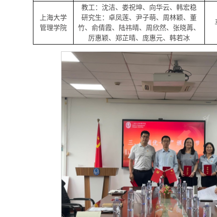
教工
：沈洁、娄祝坤、向华云、韩宏稳
上海大学
研究生
：卓凤莲、尹子萌、周林颖、董
管理学院
竹、俞倩霞、陆祎晴、周欣然、张晓苒、
厉惠颖、郑芷晴、庞惠元、韩若冰