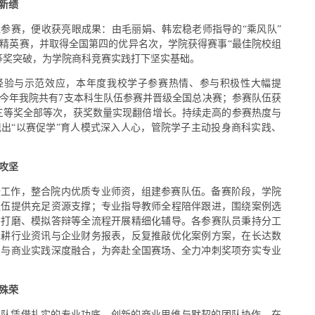
新绩
队伍参赛，便收获亮眼成果：由毛丽娟、韩宏稳老师指导的“乘风队”
精英赛，并取得全国第四的优异名次，学院获得赛事“最佳院校组
等奖突破，为学院商科竞赛实践打下坚实基础。
经验与示范效应，本年度我校学子参赛热情、参与积极性大幅提
今年我院共有7支本科生队伍参赛并晋级全国总决赛；参赛队伍获
、三等奖全部等次，获奖数量实现翻倍增长。持续走高的参赛热度与
出“以赛促学”育人模式深入人心，管院学子主动投身商科实践、
攻坚
备工作，整合院内优质专业师资，组建参赛队伍。备赛阶段，学院
队伍提供充足资源支撑；专业指导教师全程陪伴跟进，围绕案例选
书打磨、模拟答辩等全流程开展精细化辅导。各参赛队员秉持分工
深耕行业资讯与企业财务报表，反复推敲优化案例方案，在长达数
识与商业实践深度融合，为奔赴全国赛场、全力冲刺奖项夯实专业
殊荣
团队凭借扎实的专业功底、创新的商业思维与默契的团队协作，在