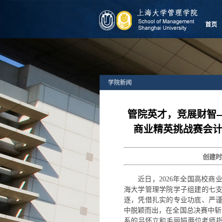
首页
学院新闻
管院英才，竞展财智—
商业精英挑战赛会
创建
近日，2026年全国高校
海大学管理学院学子组建的七
逐，凭借扎实的专业功底、严
中脱颖而出，在全国总决赛中斩
系的吕怀立和毛丽娟两位老师指