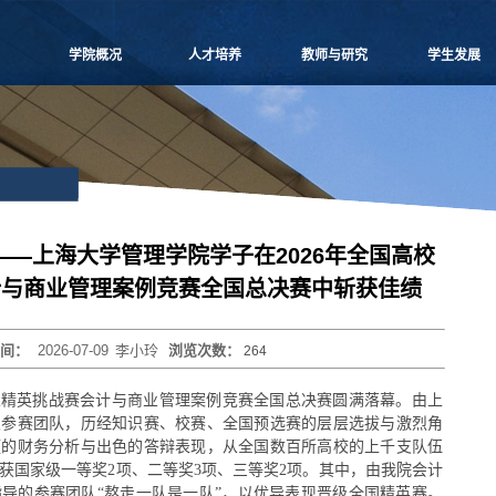
学院概况
人才培养
教师与研究
学生发展
学院愿景
本科生教学
师资概况
党团建设
院长致辞
博士生教学
教师名录
学生事务
学院介绍
硕士生教学
师资招聘
课外培养
领导团队
MBA
人事专栏
职业发展
学院委员会
MPAcc
博士后流动站
研究生天地
党群组织
物流工程
研究中心
—上海大学管理学院学子在2026年全国高校
学系设置
项目管理
科研信息
计与商业管理案例竞赛全国总决赛中斩获佳绩
学院制度
工程管理
学术活动
学院视频
联合培养
科研项目
时间：
2026-07-09
李小玲
浏览次数：
264
学院宣传
高级培训
论文著作
历任领导
重要期刊
商业精英挑战赛会计与商业管理案例竞赛全国总决赛圆满落幕。由上
博士生导师
支参赛团队，历经知识赛、校赛、全国预选赛的层层选拔与激烈角
谨的财务分析与出色的答辩表现，从全国数百所高校的上千支队伍
获国家级一等奖2项、二等奖3项、三等奖2项。其中，由我院会计
导的参赛团队“熬走一队是一队”，以优异表现晋级全国精英赛。