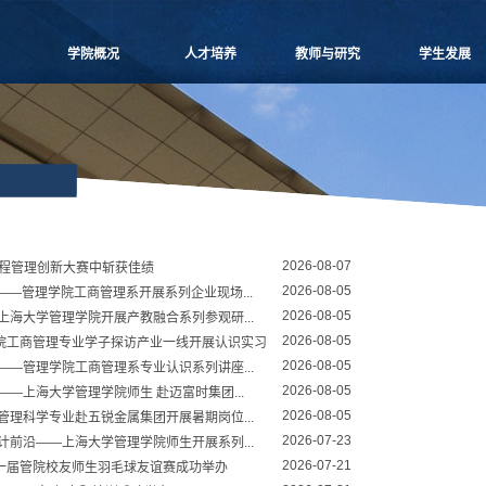
学院概况
人才培养
教师与研究
学生发展
学院愿景
本科生教学
师资概况
党团建设
院长致辞
博士生教学
教师名录
学生事务
学院介绍
硕士生教学
师资招聘
课外培养
领导团队
MBA
人事专栏
职业发展
学院委员会
MPAcc
博士后流动站
研究生天地
党群组织
物流工程
研究中心
2026-08-07
学系设置
项目管理
科研信息
工程管理创新大赛中斩获佳绩
2026-08-05
——管理学院工商管理系开展系列企业现场...
学院制度
工程管理
学术活动
2026-08-05
上海大学管理学院开展产教融合系列参观研...
学院视频
联合培养
科研项目
2026-08-05
院工商管理专业学子探访产业一线开展认识实习
学院宣传
高级培训
论文著作
2026-08-05
——管理学院工商管理系专业认识系列讲座...
历任领导
重要期刊
2026-08-05
—上海大学管理学院师生 赴迈富时集团...
博士生导师
2026-08-05
管理科学专业赴五锐金属集团开展暑期岗位...
2026-07-23
计前沿——上海大学管理学院师生开展系列...
2026-07-21
一届管院校友师生羽毛球友谊赛成功举办