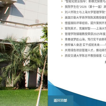
“智能化就业指导：新模式探索与
我院学生在“2026（第十一届）
刘人怀院士与上海大学管理学院“
美国贝勒大学商学院陈其教授做客
借鉴国际评审经验，提升案例开发质
管院英才，竞展财智——上海大学管
管理学院镇璐教授荣获2025年
青春逐梦赴山海，笃行实干启新程 |
榜样催人奋进 实干成就未来——
共育绿色项目管理人才，推动商学教
西安交通大学陈志平教授做客《上