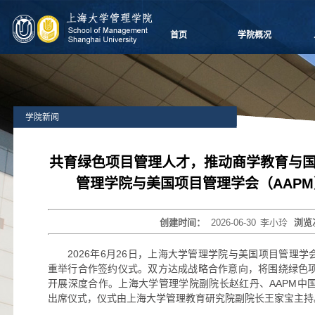
首页
学院概况
学院愿景
院长致辞
学院介绍
学院新闻
领导团队
学院委员会
党群组织
共育绿色项目管理人才，推动商学教育与国际前
学系设置
管理学院与美国项目管理学会（AAP
学院制度
学院视频
创建时间：
2026-06-30
李小玲
浏览
学院宣传
历任领导
2026年6月26日，上海大学管理学院与美国项目管理学
重举行合作签约仪式。双方达成战略合作意向，将围绕绿色
开展深度合作。上海大学管理学院副院长赵红丹、AAPM中
出席仪式，仪式由上海大学管理教育研究院副院长王家宝主持