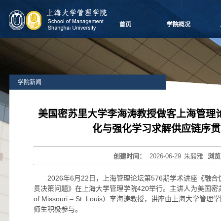
首页
学院概况
学院愿景
院长致辞
学院介绍
学院新闻
领导团队
学院委员会
党群组织
美国密苏里大学李海涛教授做客上海管理
学系设置
化与强化学习求解供应链序贯
学院制度
学院视频
创建时间：
2026-06-29
朱毅雅
浏览
学院宣传
历任领导
2026年6月22日，上海管理论坛第576期学术讲座《
贯决策问题》在上海大学管理学院420举行。主讲人为美国密苏里大
of Missouri – St. Louis）李海涛教授，讲座由上海
师生积极参与。