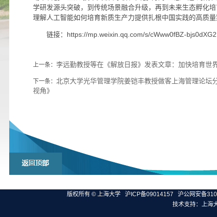
学研发源头突破，到传统场景融合升级，再到未来生态孵化培育
理解人工智能如何培育新质生产力提供扎根中国实践的高质量
链接：https://mp.weixin.qq.com/s/cWww0fBZ-bjs0dXG
李远勤教授等在《解放日报》发表文章：加快培育世
上一条：
北京大学光华管理学院姜铠丰教授做客上海管理论坛
下一条：
视角》
版权所有 ©
上海大学
沪ICP备09014157
沪公网安备3100
技术支持：
上海