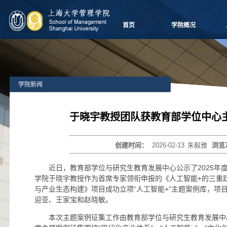
首页
学院概况
学院愿景
院长致辞
学院介绍
学院新闻
领导团队
学院委员会
党群组织
于晓宇教授团队获教育部学位中心
学系设置
学院制度
创建时间：
2026-02-13
朱毅雅
浏览
学院视频
学院宣传
近日，教育部学位与研究生教育发展中心公示了2025年
历任领导
学院于晓宇教授作为首席专家领衔申报的《人工智能+的三重
与产业生态构建》项目成功立项“人工智能+”主题案例库，项
迎亚、王家宝和赵晓敏。
本次主题案例征集工作由教育部学位与研究生教育发展中心于