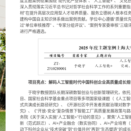
度主题案例征集围绕“现代化产业体系”、“人工智能+”、“文化
深入贯彻落实习近平总书记对哲学社会科学工作的系列重要指
材”在提升高层次应用型人才培养质量、服务立德树人根本任
建构中国自主知识体系做出案例贡献。学位中心遵循“质量优
过“单位审核推荐” 、“专家分组评议”、“案例专家委审核”三
进行严格遴选。
项目亮点：解码人工智能时代中国科创企业高质量成长规
于晓宇教授团队长期深耕数智创业与创新管理研究，依托
目、国家社会科学基金重点项目等多项国家级课题（《人工智
式共演成长路径研究》、《开源社区中开发者贡献治理对数字
究》、《“开放-安全”复杂情景下智能工厂高质量发展政策与
务院《关于深入实施“人工智能+”行动的意见》，聚焦“人工智能
新（范式跃迁）、AI+产业融合（数实协同）、AI+产业培育
动下科创企业从“技术突破”到“价值共创”再到“生态塑造”的