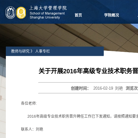
首页
学院概况
学院愿景
院长致辞
学院介绍
教师与研究
》
人事专栏
领导团队
学院委员会
党群组织
关于开展2016年高级专业技术职务
学系设置
学院制度
创建时间：
2016-02-19
刘艳
浏览次
学院视频
学院宣传
各位老师:
历任领导
2016年高级专业技术职务晋升聘任工作已下发通知，请按照通知要求
联系人：刘艳