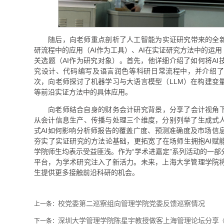
随后，向老师重点剖析了人工智能为实证研究带来的全新
研流程中的应用（AI作为工具）、AI在实证研究方法中的运用
关选题（AI作为研究对象）。首先，他详细介绍了如何将A
究设计、代码编写及语言润色等科研日常流程中，并介绍了
次，向老师探讨了机器学习与大语言模型（LLM）在构建变
等前沿实证方法中的具体应用。
向老师结合自身的财务会计研究背景，分享了会计视角下
从会计信息生产、传播与处理三个维度，分别列举了生成式
式AI如何影响分析师报告的覆盖广度、预测准确度及市场信
夯实了实证研究的方法论基础，更拓宽了在场师生拥抱AI赋
学院师生均表示受益匪浅。作为“学术进嘉定”系列活动的一
平台，为学术研究注入了新活力。未来，上海大学管理学院
生提供更多接触前沿科研的机会。
校党委第二巡察组向管理学院党委反馈巡察情况
上一条：
深圳大学管理学院陈星宇教授做客上海管理论坛分享
下一条：