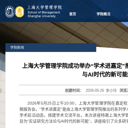
首页
学院概况
学院愿景
院长致辞
学院介绍
学院新闻
领导团队
学院委员会
党群组织
上海大学管理学院成功举办“学术进嘉定”
学系设置
与AI时代的新可能
学院制度
学院视频
创建时间：
2026-05-26
李小玲
浏览
学院宣传
历任领导
2026年5月25日上午10:00，上海大学管理学院在嘉定校
期报告会。“学术进嘉定”是由上海大学管理学院推出的系列
学术前沿动态，搭建学术交流平台。本次讲座特邀上海大学
目为“实证研究方法论与AI时代的新可能”，讲座吸引了众多研