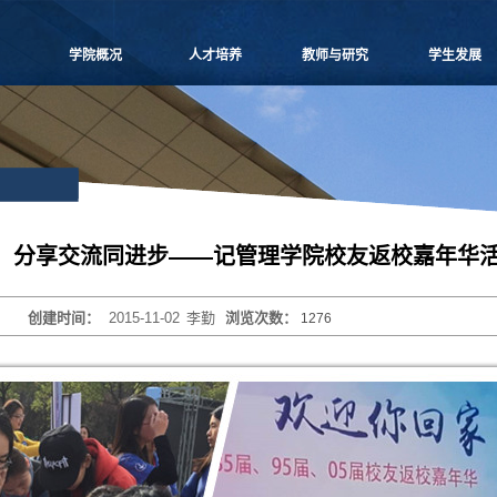
学院概况
人才培养
教师与研究
学生发展
学院愿景
本科生教学
师资概况
党团建设
院长致辞
博士生教学
教师名录
学生事务
学院介绍
硕士生教学
师资招聘
课外培养
领导团队
MBA
人事专栏
职业发展
学院委员会
MPAcc
博士后流动站
研究生天地
党群组织
物流工程
研究中心
、分享交流同进步——记管理学院校友返校嘉年华
学系设置
项目管理
科研信息
学院制度
工程管理
学术活动
创建时间：
2015-11-02
李勤
浏览次数：
1276
学院视频
联合培养
科研项目
学院宣传
高级培训
论文著作
历任领导
重要期刊
博士生导师