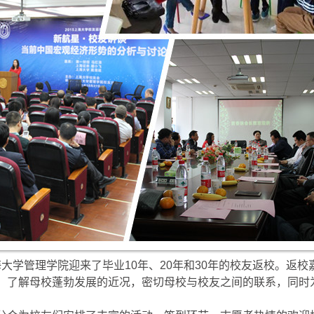
海大学管理学院迎来了毕业
10
年、
20
年和
30
年的校友返校。返校
，了解母校蓬勃发展的近况，密切母校与校友之间的联系，同时