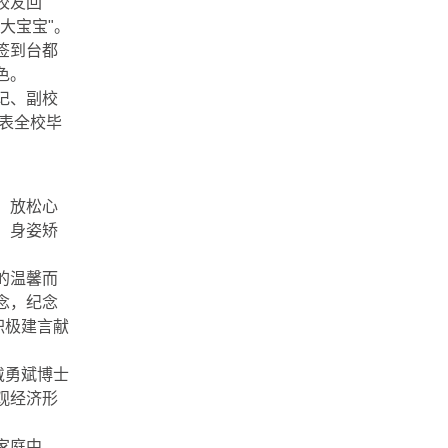
校友回
大宝宝"。
签到台都
色。
记、副校
表全校毕
、放松心
、身姿矫
的温馨而
念，纪念
积极建言献
戴勇斌博士
观经济形
。
家庭中，