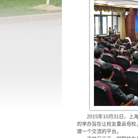
2015
年
10
月
31
日，上
的举办旨在让校友重返母校
建一个交流的平台。