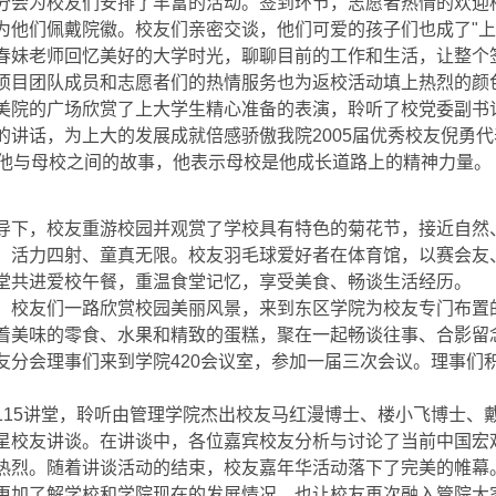
分会为校友们安排了丰富的活动。签到环节，志愿者热情的欢迎
为他们佩戴院徽。校友们亲密交谈，他们可爱的孩子们也成了"上
春妹老师回忆美好的大学时光，聊聊目前的工作和生活，让整个
项目团队成员和志愿者们的热情服务也为返校活动填上热烈的颜
美院的广场欣赏了上大学生精心准备的表演，聆听了校党委副书
的讲话，为上大的发展成就倍感骄傲我院
2005
届优秀校友倪勇代
他与母校之间的故事，他表示母校是他成长道路上的精神力量。
导下，校友重游校园并观赏了学校具有特色的菊花节，接近自然
，活力四射、童真无限。校友羽毛球爱好者在体育馆，以赛会友
堂共进爱校午餐，重温食堂记忆，享受美食、畅谈生活经历。
，校友们一路欣赏校园美丽风景，来到东区学院为校友专门布置
着美味的零食、水果和精致的蛋糕，聚在一起畅谈往事、合影留
友分会理事们来到学院
420
会议室，参加一届三次会议。理事们
。
115
讲堂，聆听由管理学院杰出校友马红漫博士、楼小飞博士、
星校友讲谈。在讲谈中，各位嘉宾校友分析与讨论了当前中国宏
热烈。随着讲谈活动的结束，校友嘉年华活动落下了完美的帷幕
更加了解学校和学院现在的发展情况，也让校友再次融入管院大