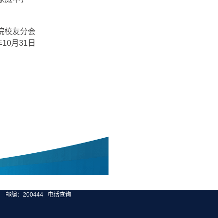
院校友分会
年
10
月
31
日
邮编：200444
电话查询