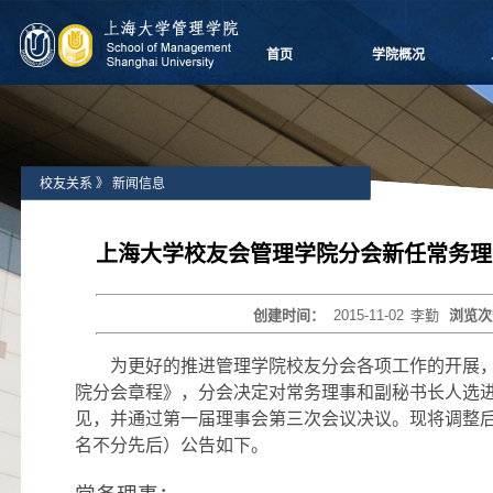
首页
学院概况
学院愿景
院长致辞
学院介绍
校友关系
》
新闻信息
领导团队
学院委员会
党群组织
上海大学校友会管理学院分会新任常务理
学系设置
学院制度
创建时间：
2015-11-02
李勤
浏览次
学院视频
学院宣传
为更好的推进管理学院校友分会各项工作的开展
历任领导
院分会章程》，分会决定对常务理事和副秘书长人选
见，并通过第一届理事会第三次会议决议。现将调整
名不分先后）公告如下。