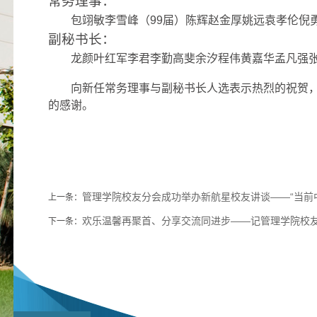
常务理事：
包翊敏
李雪峰（
99
届）陈辉
赵金厚
姚远
袁孝伦
倪
副秘书长：
龙颜
叶红军
李君
李勤
高斐
余汐
程伟
黄嘉华
孟凡强
向新任常务理事与副秘书长人选表示热烈的祝贺
的感谢。
管理学院校友分会成功举办新航星校友讲谈——“当前
上一条：
欢乐温馨再聚首、分享交流同进步——记管理学院校
下一条：