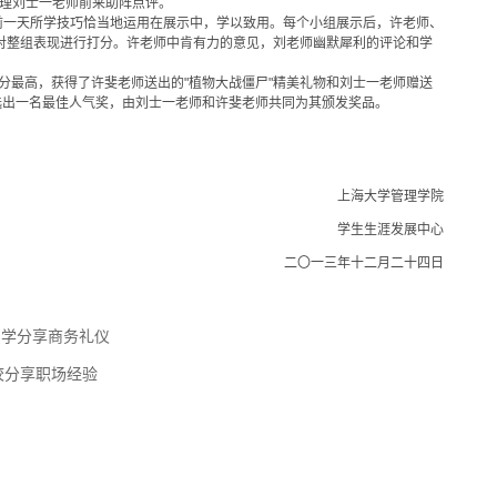
上海区总经理刘士一老师前来助阵点评。
e将前一天所学技巧恰当地运用在展示中，学以致用。每个小组展示后，许老师、
对整组表现进行打分。许老师中肯有力的意见，刘老师幽默犀利的评论和学
分最高，获得了许斐老师送出的"植物大战僵尸"精美礼物和刘士一老师赠送
评选出一名最佳人气奖，由刘士一老师和许斐老师共同为其颁发奖品。
上海大学管理学院
学生生涯发展中心
二〇一三年十二月二十四日
同学分享商务礼仪
校分享职场经验