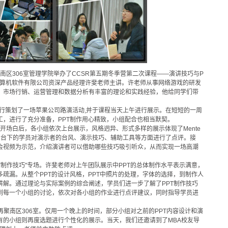
大学南区306室管理学院举办了CCSR第五期冬季营第二次课程——演讲技巧与P
计算机软件有限公司资深产品经理许斐老师主讲。许老师从事网络游戏的研发
、市场行销、运营管理和数据分析有丰富的理论和实践经验，他给同学们带
行策划了一场苹果公司路演活动,并于课程当天上午进行展示。在短短的一周
工，进行了充分准备，PPT制作用心精致，小组配合也相当默契。
开场白后，各小组依次上台展示，风格迥异、形式多样的展示体现了Mente
请台下的学员对演示者的台风、演示技巧、辅助工具等方面进行了点评。接
会视频为示范，介绍演讲者可以借助哪些技巧吸引听众，从而实现一场高潮
T制作技巧"专场。许斐老师对上午团队展示中PPT的总体制作水平表示满意，
疏漏。从整个PPT的设计风格，PPT中照片的处理，字体的选择，到制作人
讲解。通过理论与实际案例的综合阐述，学员们进一步了解了PPT制作技巧
到每一个小组的讨论，依次对各小组的作业进行点评建议，同时指导学员进
ee们再聚南区306室。仅用一个晚上的时间，部分小组对之前的PPT内容设计和演
有的小组则再度选题进行个性化的展示。当天，我们还邀请到了MBA校友导