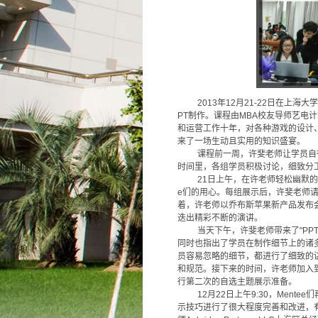
2013
年12月21-22日在上海
PT制作。课程由MBA校友导师艺电
和运营工作十年，对各种游戏的设计
来了一场生动且实用的知识盛宴。
课程前一周，许斐老师让学员自
时间里，各组学员积极讨论，细致分
21
日上午，在许老师轻松幽默的
e们的用心。每组展示后，许斐老师
着，许老师以乔布斯苹果新产品发布
迭出精彩不断的演讲。
当天下午，许斐老师带来了"PP
同时也指出了学员在制作细节上的诸多
员容易忽略的细节，都进行了细致的
和规范。接下来的时间，许老师加入
行第二次的自选主题展示准备。
12
月22日上午9:30，Ment
示技巧进行了很大程度完善和改进，