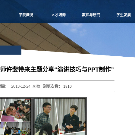
学院概况
人才培养
教师与研究
学生发展
学院愿景
本科生教学
师资概况
党团建设
院长致辞
博士生教学
教师名录
学生事务
学院介绍
硕士生教学
师资招聘
课外培养
领导团队
MBA
人事专栏
职业发展
学院委员会
MPAcc
博士后流动站
研究生天地
党群组织
物流工程
研究中心
导师许斐带来主题分享“演讲技巧与PPT制作”
学系设置
项目管理
科研信息
学院制度
工程管理
学术活动
时间：
2013-12-24
李勤
浏览次数：
1810
学院视频
联合培养
科研项目
学院宣传
高级培训
论文著作
历任领导
重要期刊
博士生导师