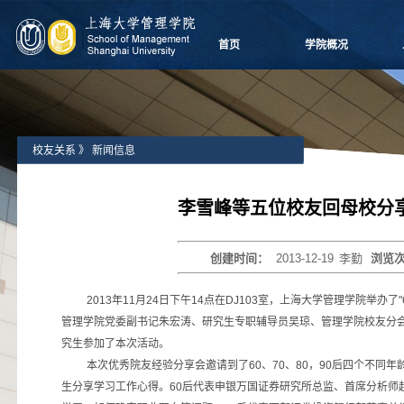
首页
学院概况
学院愿景
院长致辞
学院介绍
校友关系
》
新闻信息
领导团队
学院委员会
党群组织
李雪峰等五位校友回母校分
学系设置
学院制度
创建时间：
2013-12-19
李勤
浏览
学院视频
学院宣传
2013
年11月24日
下午14点在DJ103室，上海大学管理学院举办了"
历任领导
管理学院党委副书记朱宏涛、研究生专职辅导员吴琼、管理学院校友分会
究生参加了本次活动。
本次优秀院友经验分享会邀请到了60、70、80，90后四个不同
生分享学习工作心得。60后代表申银万国证券研究所总监、首席分析师