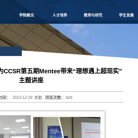
学院概况
人才培养
教师与研究
学生发展
学院愿景
本科生教学
师资概况
党团建设
院长致辞
博士生教学
教师名录
学生事务
学院介绍
硕士生教学
师资招聘
课外培养
领导团队
MBA
人事专栏
职业发展
学院委员会
MPAcc
博士后流动站
研究生天地
党群组织
物流工程
研究中心
CCSR第五期Mentee带来“理想遇上超现实”
学系设置
项目管理
科研信息
主题讲座
学院制度
工程管理
学术活动
学院视频
联合培养
科研项目
时间：
2013-12-19
李勤
浏览次数：
620
学院宣传
高级培训
论文著作
历任领导
重要期刊
博士生导师