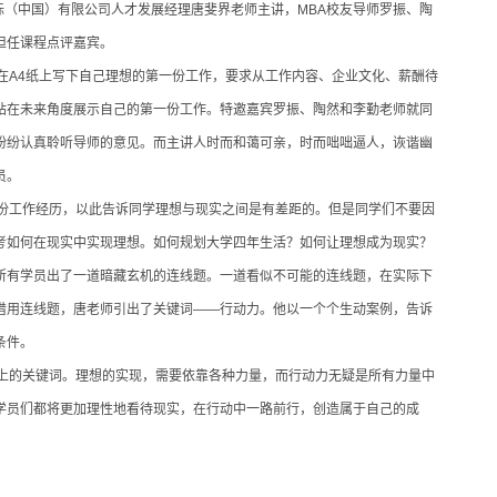
美标（中国）有限公司人才发展经理唐斐界老师主讲，MBA校友导师罗振、陶
担任课程点评嘉宾。
在A4纸上写下自己理想的第一份工作，要求从工作内容、企业文化、薪酬待
站在未来角度展示自己的第一份工作。特邀嘉宾罗振、陶然和李勤老师就同
纷纷认真聆听导师的意见。而主讲人时而和蔼可亲，时而咄咄逼人，诙谐幽
员。
份工作经历，以此告诉同学理想与现实之间是有差距的。但是同学们不要因
考如何在现实中实现理想。如何规划大学四年生活？如何让理想成为现实？
所有学员出了一道暗藏玄机的连线题。一道看似不可能的连线题，在实际下
借用连线题，唐老师引出了关键词——行动力。他以一个个生动案例，告诉
条件。
上的关键词。理想的实现，需要依靠各种力量，而行动力无疑是所有力量中
学员们都将更加理性地看待现实，在行动中一路前行，创造属于自己的成