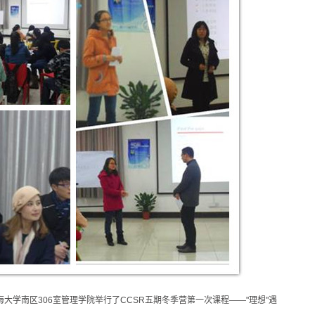
5在上海大学南区306室管理学院举行了CCSR五期冬季营第一次课程——"理想"遇