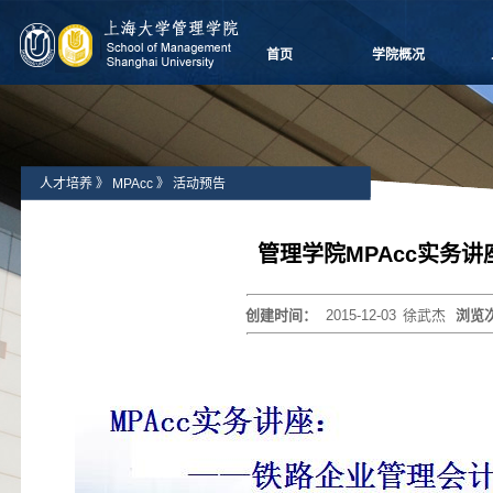
首页
学院概况
学院愿景
院长致辞
学院介绍
人才培养
》
MPAcc
》
活动预告
领导团队
学院委员会
党群组织
管理学院MPAcc实务讲
学系设置
学院制度
创建时间：
2015-12-03
徐武杰
浏览
学院视频
学院宣传
历任领导