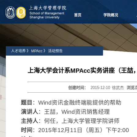
首页
学院概况
学院愿景
院长致辞
学院介绍
人才培养
》
MPAcc
》
活动预告
领导团队
学院委员会
党群组织
上海大学会计系MPAcc实务讲座（王喆，
学系设置
学院制度
创建时间：
2015-12-10
徐武杰
浏览
学院视频
学院宣传
题目
：
Wind
资讯金融终端能提供的帮助
历任领导
演讲人
：王喆，
Wind
资讯销售经理
主持人
：何任，上海大学管理学院讲师
时间
：
2015
年
12
月
11
日（周五）下午
2:00