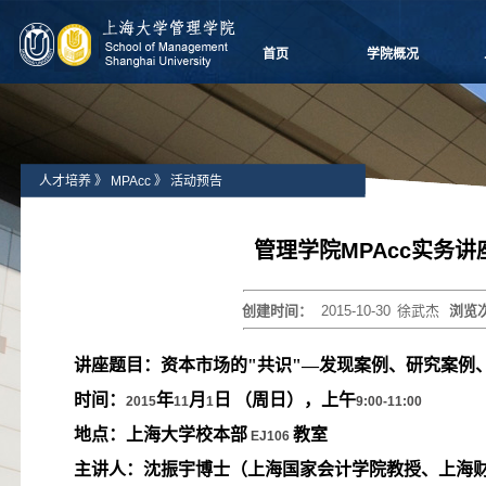
首页
学院概况
学院愿景
院长致辞
学院介绍
人才培养
》
MPAcc
》
活动预告
领导团队
学院委员会
党群组织
管理学院MPAcc实务讲
学系设置
学院制度
创建时间：
2015-10-30
徐武杰
浏览
学院视频
学院宣传
讲座题目：资本市场的"共识"—发现案例、研究案例
历任领导
时间：
年
月
日
（周日），
上午
2015
11
1
9:00-11:00
地点：
上海大学校本部
教室
EJ106
主讲人：
沈振宇博士
（上海国家会计学院教授、上海