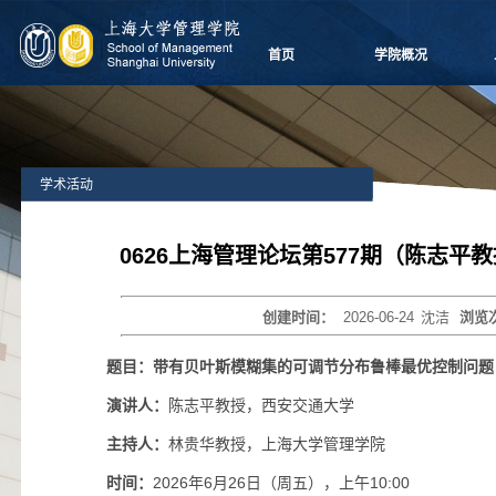
首页
学院概况
学院愿景
院长致辞
学院介绍
学术活动
领导团队
学院委员会
党群组织
0626上海管理论坛第577期（陈志平
学系设置
学院制度
创建时间：
2026-06-24
沈洁
浏览
学院视频
学院宣传
题目：带有贝叶斯模糊集的可调节分布鲁棒最优控制问题
历任领导
演讲人：
陈志平教授，西安交通大学
主持人：
林贵华教授，上海大学管理学院
时间：
2026年6月26日（周
五），上午10:00