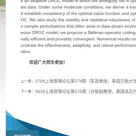
e an adaptive DROC model in which the ambiguity set is up
ew data. Under some moderate conditions, we derive a trac
d establish consistency of the optimal value function and opti
OC. We also study the stability and statistical robustness o
o sample perturbations that often arise in data-driven envi
esian DROC model, we propose a Bellman-operator cutting-p
nally efficient and provably convergent. Numerical results 
onstrate the effectiveness, adaptivity, and robust performa
rithm.
欢迎广大师生参加！
0708上海管理论坛第578期（陈其教授，美国贝勒大
上一条：
0618上海管理论坛第576期（孙黎副教授，美国洛厄
下一条：