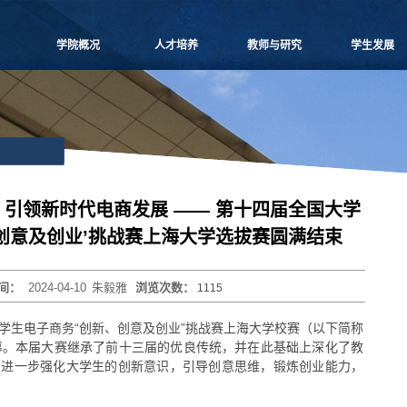
学院概况
人才培养
教师与研究
学生发展
学院愿景
本科生教学
师资概况
党团建设
院长致辞
博士生教学
教师名录
学生事务
学院介绍
硕士生教学
师资招聘
课外培养
领导团队
MBA
人事专栏
职业发展
学院委员会
MPAcc
博士后流动站
研究生天地
党群组织
物流工程
研究中心
引领新时代电商发展 —— 第十四届全国大学
学系设置
项目管理
科研信息
创意及创业’挑战赛上海大学选拔赛圆满结束
学院制度
工程管理
学术活动
学院视频
联合培养
科研项目
时间：
2024-04-10
朱毅雅
浏览次数：
1115
学院宣传
高级培训
论文著作
历任领导
重要期刊
学生电子商务“创新、创意及创业”挑战赛上海大学校赛（以下简称
博士生导师
幕。本届大赛继承了前十三届的优良传统，并在此基础上深化了教
在进一步强化大学生的创新意识，引导创意思维，锻炼创业能力，