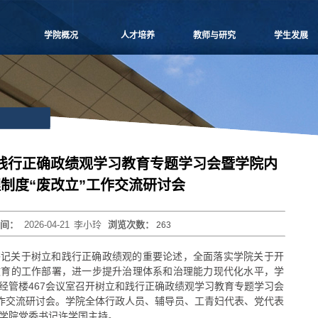
学院概况
人才培养
教师与研究
学生发展
学院愿景
本科生教学
师资概况
党团建设
院长致辞
博士生教学
教师名录
学生事务
学院介绍
硕士生教学
师资招聘
课外培养
领导团队
MBA
人事专栏
职业发展
学院委员会
MPAcc
博士后流动站
研究生天地
党群组织
物流工程
研究中心
践行正确政绩观学习教育专题学习会暨学院内
学系设置
项目管理
科研信息
制度“废改立”工作交流研讨会
学院制度
工程管理
学术活动
学院视频
联合培养
科研项目
时间：
2026-04-21
李小玲
浏览次数：
263
学院宣传
高级培训
论文著作
历任领导
重要期刊
书记关于树立和践行正确政绩观的重要论述，全面落实学院关于开
博士生导师
教育的工作部署，进一步提升治理体系和治理能力现代化水平，学
东区经管楼467会议室召开树立和践行正确政绩观学习教育专题学习会
工作交流研讨会。学院全体行政人员、辅导员、工青妇代表、党代表
学院党委书记许学国主持。