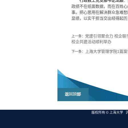
：
行政教工党支部书记龙颜
政绩不在纸面数据，而在百姓心
事。把心思用在解决群众急难愁
显绩，以实干担当交出经得起历
党建引领聚合力 校企联
上一条：
校企共建活动顺利举办
上海大学管理学院1篇案例
下一条：
版权所有 ©
上海大学
沪