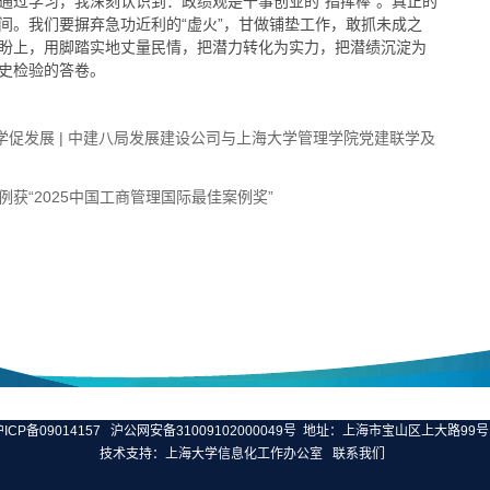
通过学习，我深刻认识到：政绩观是干事创业的“指挥棒”。真正的
间。我们要摒弃急功近利的“虚火”，甘做铺垫工作，敢抓未成之
盼上，用脚踏实地丈量民情，把潜力转化为实力，把潜绩沉淀为
史检验的答卷。
学促发展 | 中建八局发展建设公司与上海大学管理学院党建联学及
获“2025中国工商管理国际最佳案例奖”
ICP备09014157
沪公网安备31009102000049号
地址：上海市宝山区上大路99号 
技术支持：
上海大学信息化工作办公室
联系我们