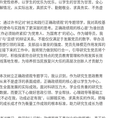
升党性修养，以学生的忧乐为忧乐，以学生的甘苦为甘苦，全心
解情况，从实际出发，真抓实干、勤勉敬业、求真务实、不务虚
：通过许书记对“树立和践行正确政绩观”的专题领学，我对高校基
的使命与实践有了更深层的思考。正确政绩观的核心是“为谁创造
工作必须始终紧扣“为党育人、为国育才”的初心。作为辅导员，我
”与“显绩”的辩证关系。不能仅仅满足于发展党员的数字、举办活
于思想引领的深度、支部战斗堡垒的强度、党员先锋模范作用发挥的
。在接下来的工作中，我将努力做到知行合一，引导研究生党员将个
同时，积极探索符合研究生特点的党员教育管理和作用发挥长效
线落地生根，为培养担当民族复兴大任的高层次创新人才贡献力
本次树立正确政绩观专题学习，我认识到，作为研究生思政教育
从来不是虚浮的表面成绩，正确政绩观的核心是以学生为中心，
生全面发展的实际成效。面对科研压力大、学业任务重的研究生
数据，而要沉下心做好思政引领、学业帮扶、心理疏导等基础工
成不必在我，功成必定有我”，以脚踏实地、求真务实的作风，把每
的成长成才作为衡量工作成效的根本标准，助力研究生成长为德