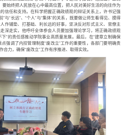
”，要始终把人民放在心中最高位置，把人民对美好生活的向往作为
生的信任和支持。在科学把握正确政绩观的辩证关系上，许书记强
当前”与“长远”、“个人”与“集体”的关系，既要做让师生看得见、摸得
后人作铺垫、打基础、利长远的好事，坚决反对形式主义、官僚主
育走深走实，他呼吁全体参会人员要加强理论学习，将正确政绩观
不下”的责任感推动学院事业高质量发展。最后，在“建章立制确保
重点强调了内控管理制度“废改立”工作的重要性，各部门要明确责
作合力，确保“废改立”工作有序推进、取得实效。