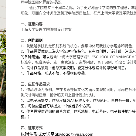
理学院国际化程度的提高。
值此学院成立三十周年之际，为了更好地宣传学院的办学理念，丰
形象，现面向全体师生及管理学院历届校友，征集上海大学管理学院院
一、
征集内容
上海大学管理学院院徽设计方案
二、
创作原则
1
、院徽是学院视觉识别系统的核心，要集中体现我院办学理念和特色，
2
、作品需要体现上海大学管理学院特色，具有原创性，设计感，注重人
的各种用途。可以
包含"上海大学管理学院"、"SCHOOL OF MANAGEMENT
标准字、标准色等元素，寓意深刻，造型别致，易于识别、符合CI设计
3
、设计作品须附上创意文案说明，能充分体现设计的思想与寓意。
4
、作品风格、形式不限，不得模仿抄袭。
三、
应征作品要求
1、
作品必须为原创，
应在考虑整体文化内涵和美观的同时，考虑在各种
例尺寸清晰显示，
设计稿需附上设计理念说明。
2、
以电子稿提交，作品尺幅为A4标准大小，作品彩色、黑白各一份，
图，
每位应征者可以提交一个或者多个方案
。
3
、作者需提供详细的联系方式，包括地址、电话号码、电子邮件地址等
稿。）
四、
征集方式
以附件形式发送至glxylogo@yeah.com