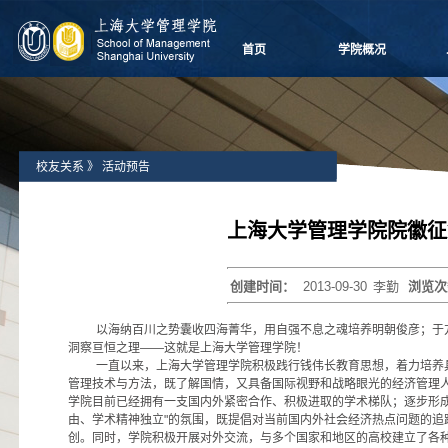
首页
学院概况
学院愿景
院长致辞
学院介绍
校友关系
》
活动预告
领导团队
学院委员会
党群组织
上海大学管理学院院徽征
学系设置
学院制度
创建时间：
2013-09-30
李勤
浏览次
学院视频
学院宣传
以海纳百川之势囊收四海菁华，用自强不息之魂培养明朝俊彦；于
历任领导
洞察亘恒之理——这就是上海大学管理学院！
一直以来，上海大学管理学院积极践行钱伟长教育思想，着力培养
管理技术
与方法，既了解国情，又具备
国际视野
和战略眼光的经济管理
学院目前已经拥有一支国内外紧密合作、积极进取的学术梯队；逐步形成
由、学术精神独立"的氛围，既提倡对当前国内外社会经济热点问题的追
创。同时，学院积极开展对外交流，与多个国家和地区的高校建立了各