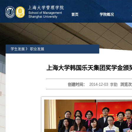
首页
学院概况
学院愿景
院长致辞
学院介绍
学生发展
》
职业发展
领导团队
学院委员会
党群组织
上海大学韩国乐天集团奖学金颁
学系设置
学院制度
创建时间：
2014-12-03
李勤
浏览次
学院视频
学院宣传
历任领导