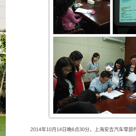
2014
年
10
月
14
日晚
6
点
30
分，上海安吉汽车零部