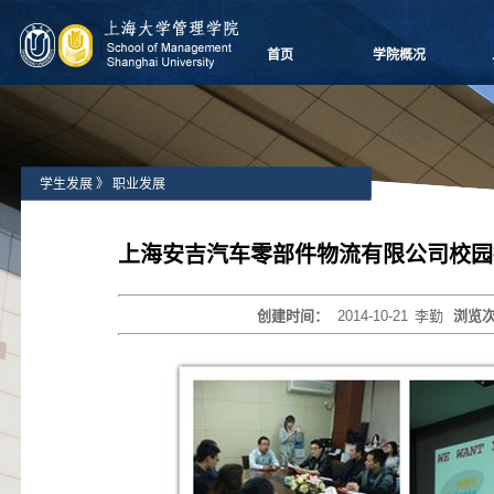
首页
学院概况
学院愿景
院长致辞
学院介绍
学生发展
》
职业发展
领导团队
学院委员会
党群组织
上海安吉汽车零部件物流有限公司校园
学系设置
学院制度
创建时间：
2014-10-21
李勤
浏览
学院视频
学院宣传
历任领导