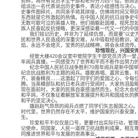
剪碎，将所有党员学生干部和老师分为四个组，依照
组派出一名代表说出历史事件，表达小组感悟与决心
史事件图碎片，共同亲手将其拼接，仿佛将时间又带
东西就是它所激起的热情。在中国人民的抗日战争史
无数可歌可泣的英雄人物，他们捐躯赴国难，视死忽
族人民奋起反抗侵略，更深深感染着一代又一代的中
我们铭记历史，并非为了延续仇恨，而是要"以史
民和世界人民造成的深重灾难，从中吸取经验教训，
焰，永远不会熄灭，宝贵的抗战精神，将会永续流传
珍惜现在，兴国安
经管大楼420会议室中管院学生干部党员济济一堂
年阅兵直播，一同感受为了世界和平而不断作出努力
纪念中国人民抗日战争胜利70周年阅兵是新中国举
纪念抗战胜利为主题的阅兵。雄歌高唱、嘉宾云集，
齐、装备精良……这激起了同学们的爱国之心，令每
腾。当英模部队和抗日老兵进行受阅时，大家热泪盈
现在面前时，大家的民族自豪感油然而生。纪念大会
和平鸽，不仅象征着解放军发展提升和共和国成长的
和平的坚定决心。
雄赳赳气昂昂的阅兵点燃了同学们矢志报国之心。
时代里，世界仍然存在不太平，维护国家的兴泰安康
生。
珍爱和平不仅仅是口号，更要付出实际行动，管理
记使命，同国家、人民一道捍卫抗战胜利成果，相互
同推进世界和平与发展的崇高事业。