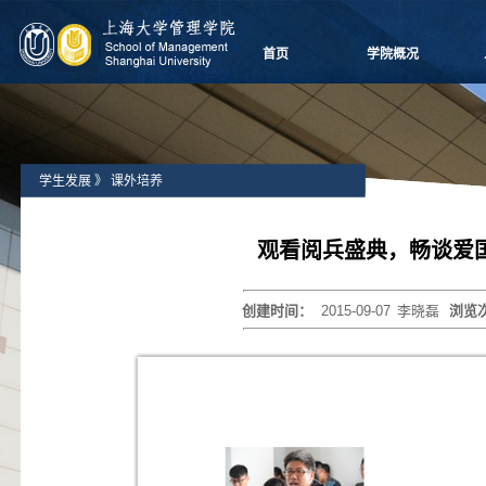
首页
学院概况
学院愿景
院长致辞
学院介绍
学生发展
》
课外培养
领导团队
学院委员会
党群组织
观看阅兵盛典，畅谈爱
学系设置
学院制度
创建时间：
2015-09-07
李晓磊
浏览
学院视频
学院宣传
历任领导