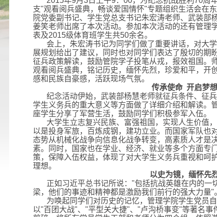
2015年9月3日上午9：00，为纪念抗战胜利70
支"观看阅兵盛典，畅谈爱国情怀"专题组织生活会在东
院党委副书记、学生党总支书记朱宏涛老师、武装部
姜笑老师出席了本次活动。参加本次活动的还有管理
表及2015级体育班学生共50余名。
会上，朱宏涛书记为同学们做了重要讲话，对大学
展规划给出了建议，同时也对同学们表达了殷切的期
征兵政策解读，鼓励管院学子投笔从戎，报效祖国。
观看阅兵盛典，铭记历史，缅怀先烈，珍爱和平，开
感和民族自豪感，活跃现场气氛。
传承使命 开启梦
纪念活动伊始，武装部杨慧老师就征兵条件、征兵
学生义务兵的重大意义等方面做了详细介绍和解读。
座学生分享了军营生活，鼓励同学们积极参军入伍。
大学生立志复兴民族、富强祖国，实现人生价值，
以是投身军旅，百炼成钢，建功立业。而国家军队也
态势从机械化战争向信息化战争转变，高素质人才是
素。同时，国家也在学业、经济、就业等多个方面专
策，保障入伍权益，体现了对大学生义务兵重视和呵
理想。
以史为镜，缅怀先
正如习近平总书记所说："包括抗战英雄在内的一
梁，他们的事迹和精神都是激励我们前行的强大力量"
为唤起同学们对历史的记忆，管理学院学生党员自
以"百团大战"、"平型关大捷"、"卢沟桥事变"等著名