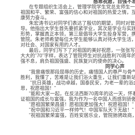
感恩祝愿，自强不
在专题组织生活会上，管理学院学生党总支师生一
祖国和平、繁荣、富强的信心和对祖国的热爱之情，
康努力奋斗。
朱宏涛书记对同学们表达了殷切的期望，同时对管
导。他指出大学生首先要抓紧学业，其次是学业与实
形势，掌握真正本领，第三是倡导大学生投身军营，
管院。朱老师希望每位大学生能够认真对待大学生活
对社会、对国家有用的人才。
最后，同学们写下了对祖国的美好祝愿，一张张写
大大的"70"字样，表达了管院师生对抗战胜利70周
强不息，肩负祖国强盛、民族复兴的使命的决心。
同学心声
"我曾痛恨那段屈辱的历史，痛惜国人的尊严与骨
胜利，我懂了，苦难是让我们浴火重生，让我们重新站
"抗日英雄，战功卓越，国泰民安，为老一辈的浴
恩，祝愿祖国！"
"能和大家一起，在反法西斯70周年的这一天，
证祖国的成长与富强，我为作为一名中国人而感到骄傲
"愿祖国繁荣昌盛！愿祖国更加强大！祝愿祖国！"
"祝中国和习近平一样帅气！中国军队天下无敌！"
"祝祖国繁荣富强，百姓安居乐业，管院驰骋政商