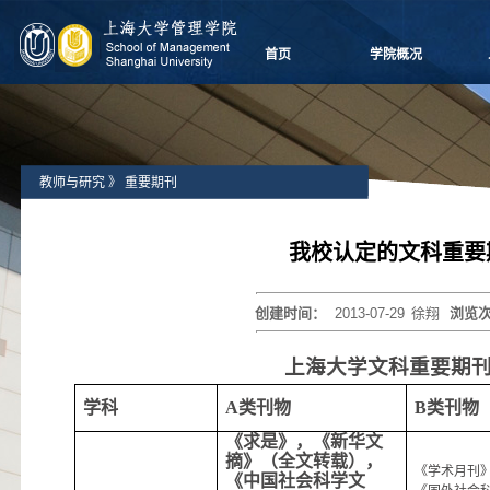
首页
学院概况
学院愿景
院长致辞
学院介绍
教师与研究
》
重要期刊
领导团队
学院委员会
党群组织
我校认定的文科重要
学系设置
学院制度
创建时间：
2013-07-29
徐翔
浏览
学院视频
学院宣传
上海大学文科重要期
历任领导
学科
A
类刊物
B
类刊物
《求是》，《新华文
摘》（全文转载），
《学术月刊
《中国社会科学文