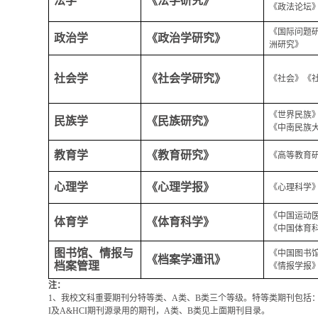
法学
《法学研究》
《政法论坛
《国际问题
政治学
《政治学研究》
洲研究》
社会学
《社会学研究》
《社会》《
《世界民族
民族学
《民族研究》
《中南民族
教育学
《教育研究》
《高等教育
心理学
《心理学报》
《心理科学
《中国运动
体育学
《体育科学》
《中国体育
图书馆、情报与
《中国图书
《档案学通讯》
档案管理
《情报学报
注：
1
、我校文科重要期刊分特等类、
A
类、
B
类三个等级。特等类期刊包括
I
及
A&HCI
期刊源录用的期刊，
A
类、
B
类见上面期刊目录。