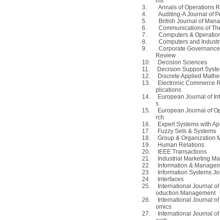
ms
3.
Annals of Operations 
4.
Auditing-A Journal of P
5.
British Journal of Ma
6.
Communications of T
7.
Computers & Operatio
8.
Computers and Industr
9.
Corporate Governance-
Review
10.
Decision Sciences
11.
Decision Support Syst
12.
Discrete Applied Mathe
13.
Electronic Commerce 
plications
14.
European Journal of In
s
15.
European Journal of O
rch
16.
Expert Systems with Ap
17.
Fuzzy Sets & Systems
18.
Group & Organization
19.
Human Relations
20.
IEEE Transactions
21.
Industrial Marketing 
22.
Information & Manage
23.
Information Systems Jo
24.
Interfaces
25.
International Journal o
oduction Management
26.
International Journal o
omics
27.
International Journal o