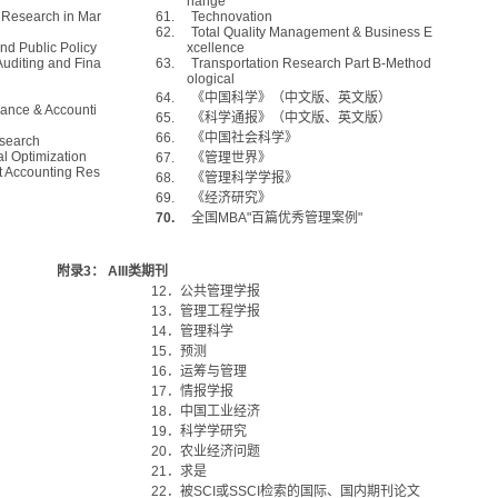
hange
f Research in Mar
61.
Technovation
62.
Total Quality Management & Business E
nd Public Policy
xcellence
Auditing and Fina
63.
Transportation Research Part B-Method
ological
64.
《中国科学》（中文版、英文版）
nance & Accounti
65.
《科学通报》（中文版、英文版）
66.
《中国社会科学》
esearch
al Optimization
67.
《管理世界》
 Accounting Res
68.
《管理科学学报》
69.
《经济研究》
70.
全国
MBA"
百篇优秀管理案例
"
附录
3
：
AII
I
类期刊
12
．公共管理学报
13
．管理工程学报
14
．管理科学
15
．预测
16
．运筹与管理
17
．情报学报
18
．中国工业经济
19
．科学学研究
20
．农业经济问题
21
．求是
22
．
被
SCI
或
SSCI
检索的国际、国内期刊论文