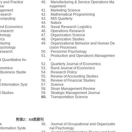
y and Practice
40.
Manufacturing & Service Operations Ma
iew
nagement
agement
41.
Marketing Science
esearch
42.
Mathematical Programming
Computing
43.
MIS Quarterly
44.
Nature
 and Economics
45.
Naval Research Logistics
 Research
46.
Operations Research
chology
47.
Organization Science
ics
48.
Organization Studies
nturing
49.
Organizational Behavior and Human De
sychology
cision Processes
Research
50.
Personnel Psychology
51.
Production and Operations Managemen
d Quantitative An
t
52.
Quarterly Journal of Economics
conomics
53.
Rand Journal of Economics
l Business Studie
54.
Research Policy
55.
Review of Accounting Studies
t
56.
Review of Financial Studies
Information Syst
57.
Science
58.
Sloan Management Review
 Studies
59.
Strategic Management Journal
60.
Transportation Science
附录
2
：
AII
类期刊
ce
36.
Journal of Occupational and Organizatio
nformation Syste
nal Psychology