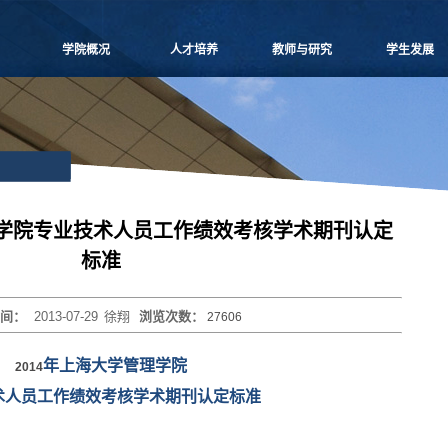
学院概况
人才培养
教师与研究
学生发展
学院愿景
本科生教学
师资概况
党团建设
院长致辞
博士生教学
教师名录
学生事务
学院介绍
硕士生教学
师资招聘
课外培养
领导团队
MBA
人事专栏
职业发展
学院委员会
MPAcc
博士后流动站
研究生天地
党群组织
物流工程
研究中心
理学院专业技术人员工作绩效考核学术期刊认定
学系设置
项目管理
科研信息
标准
学院制度
工程管理
学术活动
学院视频
联合培养
科研项目
时间：
2013-07-29
徐翔
浏览次数：
27606
学院宣传
高级培训
论文著作
历任领导
重要期刊
年上海大学管理学院
博士生导师
2014
术人员工作绩效考核学术期刊认定标准