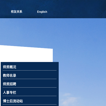
校友关系
English
管院通讯
分会介绍
理事会成员
新闻信息
活动预告
校友俱乐部
校友风采
校友捐赠
师资概况
相关下载
教师名录
联系我们
师资招聘
人事专栏
博士后流动站