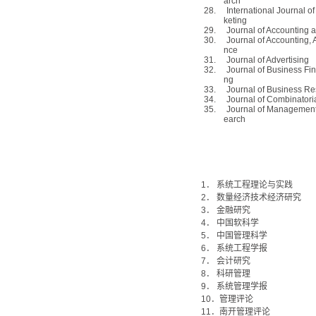
arch
28.
International Journal o
keting
29.
Journal of Accounting a
30.
Journal of Accounting, 
nce
31.
Journal of Advertising
32.
Journal of Business Fi
ng
33.
Journal of Business R
34.
Journal of Combinatori
35.
Journal of Management
earch
1
．
系统工程理论与实践
2
．
数量经济技术经济研究
3
．
金融研究
4
．
中国软科学
5
．
中国管理科学
6
．
系统工程学报
7
．
会计研究
8
．
科研管理
9
．
系统管理学报
10
．管理评论
11
．南开管理评论