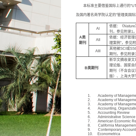
本标准主要借鉴国际上通行的
"U
及国内著名商学院认定的
"
管理类国际
依据：《
Nature
AI
刊，参见附录
1
A
类
依据：经济管理
AII
期刊
理案例
"
，参见
其他被
SCI
或
SS
AIII
期刊，参见附录
新华文摘收录文
理论版、国家自
B
类期刊
期刊（不含会议
版）、上海大学
1.
Academy
of
Manageme
2.
Academy
of
Manageme
3.
Academy
of
Manageme
4.
Accounting, Organizati
5.
Accounting Review
6.
Administrative Science
7.
American Economic R
8.
California
Management
9.
Contemporary Account
10.
Econometrica