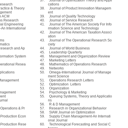
37.
Journal of Optimization Theory and Appli
Research
cations
ractice & Theory
38.
Journal of Product Innovation Managem
nagement
ent
he ACM
39.
Journal of Quality Technology
ns Research
40.
Journal of Service Research
ial Engineering
41.
Journal of The American Society For Info
An International
rmation Science and Technology
42.
Journal of The American Taxation Associ
ation
ems
43.
Journal of The Operational Research So
matics
ciety
Research and Ap
44.
Journal of World Business
45.
Leadership Quarterly
formation System
46.
Management and Organization Review
47.
Marketing Letters
perational Resea
48.
Mathematics of Operations Research
49.
Networks
plications
50.
Omega-International Journal of Manage
ment Science
 Management
51.
Operations Research Letters
52.
Optimization
Letters
53.
Organization
Management
54.
Psychology & Marketing
ment
55.
Queuing Systems, Theory and Applicatio
urnal
ns
56.
R & D Management
f Operations & Pr
57.
Research in Organizational Behavior
58.
SIAM
Journal on Optimization
f Production Econ
59.
Supply Chain Management-An Internati
onal Journal
f Production Rese
60.
Technological Forecasting and Social C