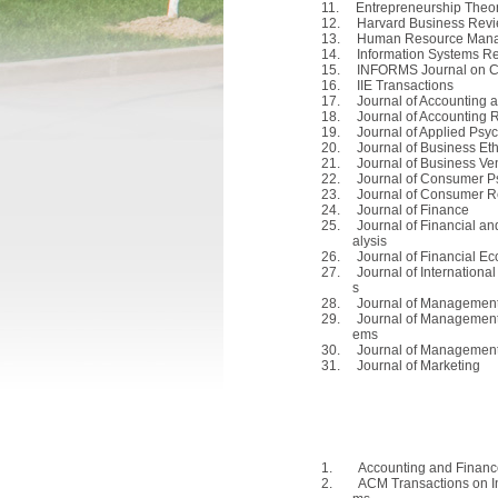
11.
Entrepreneurship Theor
12.
Harvard Business Rev
13.
Human Resource Man
14.
Information Systems R
15.
INFORMS Journal on 
16.
IIE Transactions
17.
Journal of Accounting
18.
Journal of Accounting
19.
Journal of Applied Psy
20.
Journal of Business Eth
21.
Journal of Business Ve
22.
Journal of Consumer P
23.
Journal of Consumer 
24.
Journal of Finance
25.
Journal of Financial an
alysis
26.
Journal of Financial E
27.
Journal of Internationa
s
28.
Journal of Managemen
29.
Journal of Management 
ems
30.
Journal of Management
31.
Journal of Marketing
1.
Accounting and Finan
2.
ACM Transactions on I