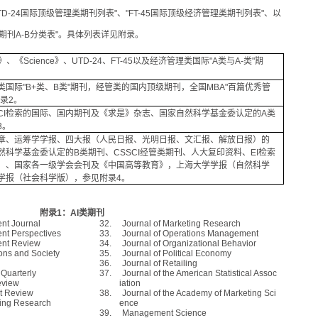
TD-24
国际顶级管理类期刊列表
"
、
"FT-45
国际顶级经济管理类期刊列表
"
、以
期刊
A-B
分类表
"
。具体列表详见附录。
》、《
Science
》、
UTD-24
、
FT-45
以及经济管理类国际
"A
类与
A-
类
"
期
。
类国际
"B+
类、
B
类
"
期刊，经管类的国内顶级期刊，全国
MBA"
百篇优秀管
附录
2
。
CI
检索的国际、国内期刊及《求是》杂志、国家自然科学基金委认定的
A
类
3
。
章、运筹学学报、四大报（人民日报、光明日报、文汇报、解放日报）的
然科学基金委认定的
B
类期刊、
CSSCI
经管类期刊、人大复印资料、
EI
检索
）、国家各一级学会会刊及《中国高等教育》，上海大学学报（自然科学
学报（社会科学版），参见附录
4
。
附录
1
：
AI
类期刊
nt
Journal
32.
Journal of Marketing Research
nt
Perspectives
33.
Journal of Operations Management
nt
Review
34.
Journal of Organizational Behavior
ons and Society
35.
Journal of Political Economy
36.
Journal of Retailing
 Quarterly
37.
Journal of the American Statistical Assoc
eview
iation
 Review
38.
Journal of the
Academy
of
Marketing
Sci
ing Research
ence
39.
Management Science