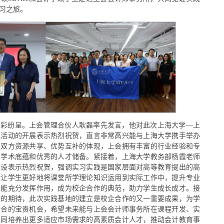
习之旅。
精彩纷呈。上会管理合伙人耿磊率先发言，他对此次上海大学—上
地活动的开展表示热烈祝贺，直言非常高兴能与上海大学携手举办
是双方资源共享、优势互补的体现，上会拥有丰富的行业经验和专
的学术底蕴和优秀的人才储备。紧接着，上海大学教务部杨霞老师
建设表示热烈祝贺，强调实习实践是国家层面对高等教育提出的高
能让学生更好地将课堂所学理论知识运用到实际工作中，提升专业
地能充分发挥作用，成为校企合作的典范，助力学生成长成才。接
动的期待，此次实践基地的建立是校企合作的又一重要成果，为学
结合的宝贵机会，希望未来能与上会会计师事务所在课程开发、实
共同培养出更多适应市场需求的高素质会计人才，推动会计教育事