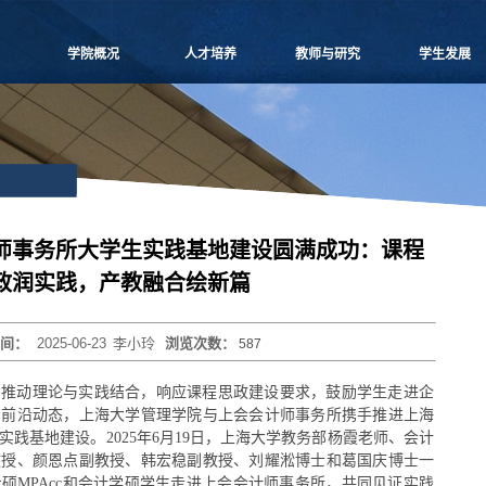
学院概况
人才培养
教师与研究
学生发展
学院愿景
本科生教学
师资概况
党团建设
院长致辞
博士生教学
教师名录
学生事务
学院介绍
硕士生教学
师资招聘
课外培养
领导团队
MBA
人事专栏
职业发展
学院委员会
MPAcc
博士后流动站
研究生天地
党群组织
物流工程
研究中心
师事务所大学生实践基地建设圆满成功：课程
学系设置
项目管理
科研信息
政润实践，产教融合绘新篇
学院制度
工程管理
学术活动
学院视频
联合培养
科研项目
时间：
2025-06-23
李小玲
浏览次数：
587
学院宣传
高级培训
论文著作
历任领导
重要期刊
，推动理论与实践结合，响应课程思政建设要求，鼓励学生走进企
博士生导师
与前沿动态，上海大学管理学院与上会会计师事务所携手推进上海
践基地建设。2025年6月19日，上海大学教务部杨霞老师、会计
教授、颜恩点副教授、韩宏稳副教授、刘耀淞博士和葛国庆博士一
硕MPAcc和会计学硕学生走进上会会计师事务所，共同见证实践