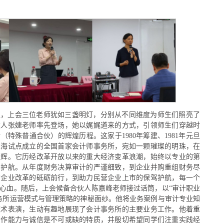
上，上会三位老师犹如三盏明灯，分别从不同维度为师生们照亮了
伙人张婕老师率先登场，她以娓娓道来的方式，引领师生们穿越时
特殊普通合伙）的辉煌历程。这家于1980年筹建、1981年元旦
上海试点成立的全国首家会计师事务所，宛如一颗璀璨的明珠，在
生辉。它历经改革开放以来的重大经济变革浪潮，始终以专业的第
驾护航。从年度财务决算审计的严谨细致，到企业并购重组财务尽
有企业改革的砥砺前行，到助力民营企业上市的保驾护航，每一个
心血。随后，上会候备合伙人陈嘉峰老师接过话筒，以“审计职业
务所运营模式与管理策略的神秘面纱。他将业务案例与审计专业知
魔术表演，生动有趣地展现了会计事务所的主要业务工作。他着重
合作能力与诚信是不可或缺的特质，并殷切希望同学们注重实践经