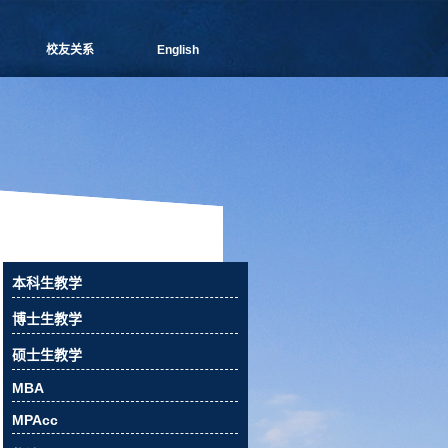
校友关系
English
管院通讯
分会介绍
理事会成员
新闻信息
活动预告
校友俱乐部
校友风采
校友捐赠
本科生教学
相关下载
博士生教学
联系我们
硕士生教学
MBA
MPAcc