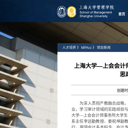
首页
人才培养
》
MPAcc
》
项目新闻
上海大学—上会会计
思
创建
为深入贯彻产教融合战略
业，学习审计领域的实践经验
大学—上会会计师事务所大学生实
系主任李远勤教授、娄祝坤副
行，带领会计系本科生、会计专