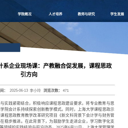
学院概况
人才培养
教师与研究
学生发展
学院愿景
本科生教学
师资概况
党团建设
院长致辞
博士生教学
教师名录
学生事务
学院介绍
硕士生教学
师资招聘
课外培养
领导团队
MBA
人事专栏
职业发展
学院委员会
MPAcc
博士后流动站
研究生天地
党群组织
物流工程
研究中心
计系企业现场课：产教融合促发展，课程思政
学系设置
项目管理
科研信息
引方向
学院制度
工程管理
学术活动
学院视频
联合培养
科研项目
时间：
2025-06-13
李小玲
浏览次数：
471
学院宣传
高级培训
论文著作
历任领导
重要期刊
论与实践紧密结合，积极响应课程思政建设要求，将专业教育与思
博士生导师
理学院会计系持续探索创新教学模式。同时，上海大学课程思政示
学课程思政教育教学改革研究项目《新文科背景下会计学与财务管
也在稳步推进。在此背景下，为鼓励学生走进企业，学习数字化支
领域的实践经验与前沿动态，2025年6月11日，上海大学管理学