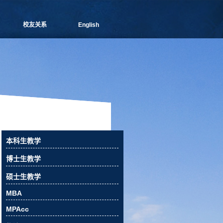
校友关系
English
管院通讯
分会介绍
理事会成员
新闻信息
活动预告
校友俱乐部
校友风采
校友捐赠
本科生教学
相关下载
博士生教学
联系我们
硕士生教学
MBA
MPAcc