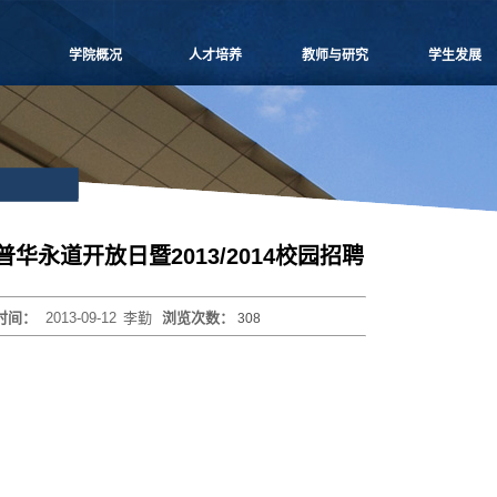
学院概况
人才培养
教师与研究
学生发展
学院愿景
本科生教学
师资概况
党团建设
院长致辞
博士生教学
教师名录
学生事务
学院介绍
硕士生教学
师资招聘
课外培养
领导团队
MBA
人事专栏
职业发展
学院委员会
MPAcc
博士后流动站
研究生天地
党群组织
物流工程
研究中心
华永道开放日暨2013/2014校园招聘
学系设置
项目管理
科研信息
学院制度
工程管理
学术活动
时间：
2013-09-12
李勤
浏览次数：
308
学院视频
联合培养
科研项目
学院宣传
高级培训
论文著作
历任领导
重要期刊
博士生导师