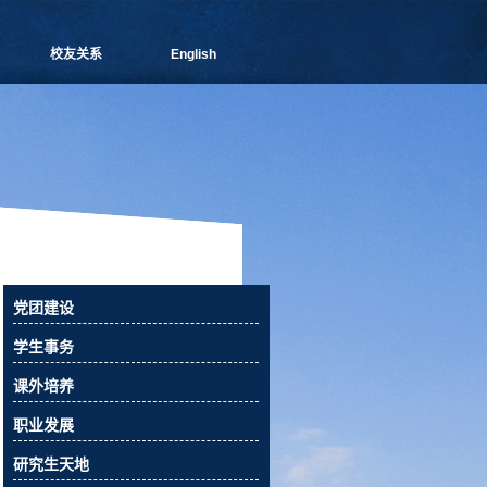
校友关系
English
管院通讯
分会介绍
理事会成员
新闻信息
活动预告
校友俱乐部
校友风采
校友捐赠
党团建设
相关下载
学生事务
联系我们
课外培养
职业发展
研究生天地