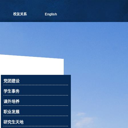
校友关系
English
管院通讯
分会介绍
理事会成员
新闻信息
活动预告
校友俱乐部
校友风采
校友捐赠
党团建设
相关下载
学生事务
联系我们
课外培养
职业发展
研究生天地