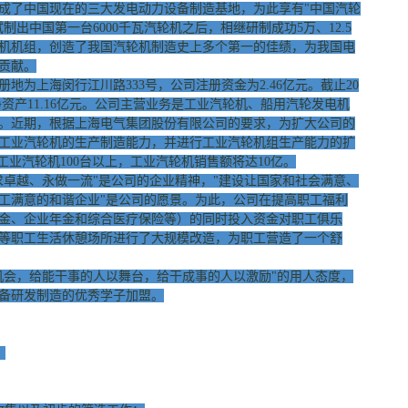
成了中国现在的三大发电动力设备制造基地，为此享有"中国汽轮
试制出中国第一台6000千瓦汽轮机之后，相继研制成功5万、12.5
汽轮机机组，创造了我国汽轮机制造史上多个第一的佳绩，为我国电
贡献。
上海闵行江川路333号，公司注册资金为2.46亿元。截止20
中净资产11.16亿元。公司主营业务是工业汽轮机、船用汽轮发电机
。近期，根据上海电气集团股份有限公司的要求，为扩大公司的
工业汽轮机的生产制造能力，并进行工业汽轮机组生产能力的扩
工业汽轮机100台以上，工业汽轮机销售额将达10亿。
越、永做一流"是公司的企业精神，"建设让国家和社会满意、
工满意的和谐企业"是公司的愿景。为此，公司在提高职工福利
金、企业年金和综合医疗保险等）的同时投入资金对职工俱乐
等职工生活休憩场所进行了大规模改造，为职工营造了一个舒
会，给能干事的人以舞台，给干成事的人以激励"的用人态度，
备研发制造的优秀学子加盟。
。