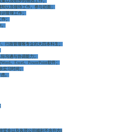
集以及初步的筛选工作；
知以及接待工作，参与初面；
训管理工作；
工作；
作。
学、行政管理等专业的大四本科生；
；
人际沟通与协调能力；
Word、Excel、PowerPoint软件；
空余实习时间；
考虑。
车
效奖金以及各项公司福利不含在内)