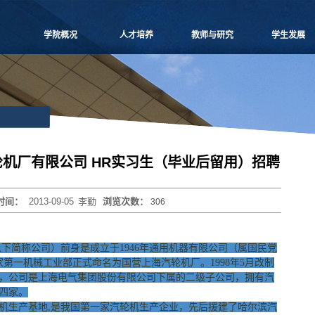
学院概况
人才培养
教师与研究
学生发展
学院愿景
本科生教学
师资概况
党团建设
院长致辞
博士生教学
教师名录
学生事务
学院介绍
硕士生教学
师资招聘
课外培养
领导团队
MBA
人事专栏
职业发展
学院委员会
MPAcc
博士后流动站
研究生天地
党群组织
物流工程
研究中心
机厂有限公司 HR实习生（毕业后留用）招聘
学系设置
项目管理
科研信息
学院制度
工程管理
学术活动
时间：
2013-09-05
李勤
浏览次数：
306
学院视频
联合培养
科研项目
学院宣传
高级培训
论文著作
历任领导
重要期刊
下简称公司）前身是成立于1946年通用机器有限公司（属国民党
博士生导师
国家第一机械工业部正式命名为国营上海汽轮机厂。1998年5月改制
，公司是上海电气集团股份有限公司下属的二级子公司，拥有汽
四家。
生产基地,是我国第一家汽轮机生产企业，先后援建了哈尔滨汽