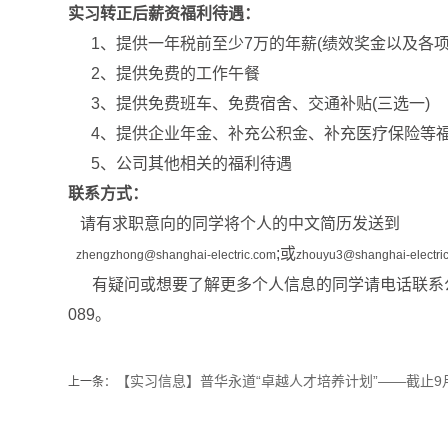
实习转正后薪资福利待遇：
1、
提供一年税前至少
7
万的年薪
(
绩效奖金以及各
2、
提供免费的工作午餐
3、
提供免费班车、免费宿舍、交通补贴
(
三选一
)
4、
提供企业年金、补充公积金、补充医疗保险等
5、
公司其他相关的福利待遇
联系方式：
请有求职意向的同学将个人的中文简历发送到
;
或
zhengzhong@shanghai-electric.com
zhouyu3@shanghai-electri
有疑问或想要了解更多个人信息的同学请电话联系
089
。
【实习信息】普华永道“卓越人才培养计划”——截止9月
上一条：