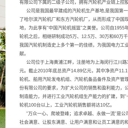
有限公司下属的二级子公司，拥有汽轮机产业链上控
公司是我国最早建成的汽轮机生产基地
,
是我国第一
了哈尔滨汽轮机厂和东方汽轮机厂，从而形成了中国
地，为此享有"中国汽轮机摇篮"之美誉。公司自
1955
轮机之后，相继研制成功
5
万、
12.5
万、
30
万和
60
万千
我国汽轮机制造史上多个第一的佳绩，为我国电力工
献。
公司位于上海黄浦江畔，注册地为上海闵行江川路
元。截止
2010
年底总资产
14.89
亿元，其中净资产
11.1
轮机、船用汽轮发电机组、汽轮机备品备件及资产管
份有限公司的要求，为扩大公司的销售和盈利能力，
制造能力，并进行工业汽轮机组生产能力的扩建，到"
轮机
100
台以上，工业汽轮机销售额将达
10
亿。
"万众一心、爬坡登峰；追求卓越、永做一流"是公
社会满意、让股东满意、让用户满意和让员工满意的和