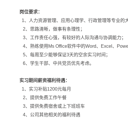
岗位要求：
1
、人力资源管理、应用心理学、行政管理等专业的
2
、思路清晰，做事有条理性；
3
、工作责任心强，有较好的人际沟通与协调能力；
4
、熟练使用
Ms Office
软件中的
Word
、
Excel
、
Powe
5
、每周至少能够保
证
3
天的空余实习时间；
6
、学生干部、中共党员优先考虑。
实习期间薪资福利待遇：
1
、实习补贴
1200
元每月
2
、提供免费工作午餐
3
、提供免费宿舍或上下班班车
4
、公司其他相关的福利待遇