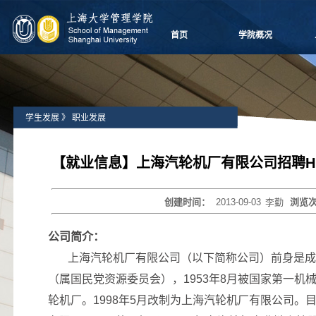
首页
学院概况
学院愿景
院长致辞
学院介绍
学生发展
》
职业发展
领导团队
学院委员会
党群组织
【就业信息】上海汽轮机厂有限公司招聘H
学系设置
学院制度
创建时间：
2013-09-03
李勤
浏览
学院视频
学院宣传
公司简介：
历任领导
上海汽轮机厂有限公司（以下简称公司）前身是成
（属国民党资源委员会），
1953
年
8
月被国家第一机
轮机厂。
1998
年
5
月改制为上海汽轮机厂有限公司。