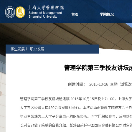
首页
学院概况
学院愿景
院长致辞
学院介绍
学生发展
》
职业发展
领导团队
学院委员会
党群组织
管理学院第三季校友讲坛
学系设置
学院制度
创建时间：
2015-10-16
李勤
浏览次
学院视频
学院宣传
管理学院第三季校友讲坛通讯稿 2015年10月15日晚上7：00，上海
历任领导
大学东区经管大楼420会议室顺利举行。本次活动由管理学院校友会主办
毕业生彭炜为上大学子分享自己的职场经历。同学们积极参与，反响热烈
长对自己做了简单的自我介绍。彭炜目前任中国国际金融有限公司财富