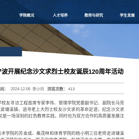
学院概况
人才培养
教师与研究
学生发展
学院愿景
本科生教学
师资概况
党团建设
院长致辞
博士生教学
教师名录
学生事务
学院介绍
硕士生教学
师资招聘
课外培养
领导团队
MBA
人事专栏
职业发展
学院委员会
MPAcc
博士后流动站
研究生天地
党群组织
物流工程
研究中心
波开展纪念沙文求烈士校友诞辰120周年活动
学系设置
项目管理
科研信息
学院制度
工程管理
学术活动
时间：
2024-12-06
李小玲
浏览次数：
413
学院视频
联合培养
科研项目
学院宣传
高级培训
论文著作
海大学校友寻访工程首席专家李伟、管理学院党委副书记、副院长马亮
历任领导
重要期刊
宁波塘溪镇，追寻老上大烈士校友沙文求的革命足迹，纪念沙文求
博士生导师
不仅是一场深刻的红色教育实践，同时也为双方合作的高质量发展注
海美术学院的苏金成、桑茂林和体育学院的杨小明三位老师走进塘溪