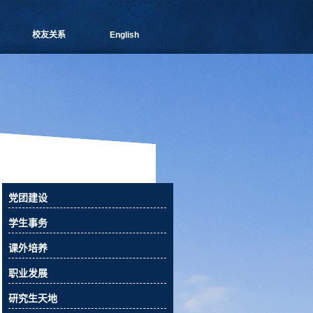
校友关系
English
管院通讯
分会介绍
理事会成员
新闻信息
活动预告
校友俱乐部
校友风采
校友捐赠
党团建设
相关下载
学生事务
联系我们
课外培养
职业发展
研究生天地