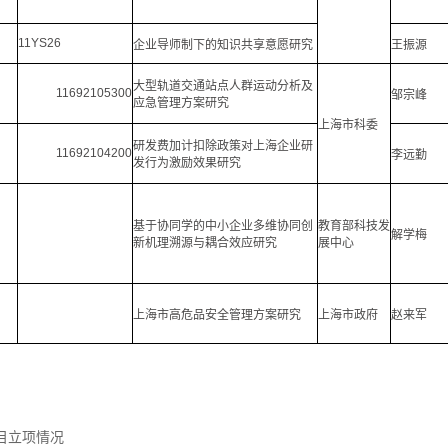
11YS26
企业导师制下的知识共享意愿研究
王振源
大型轨道交通站点人群运动分析及
11692105300
邹宗峰
应急管理方案研究
上海市科委
研发费加计扣除政策对上海企业研
11692104200
李远勤
发行为激励效果研究
基于协同学的中小企业多维协同创
教育部科技发
解学梅
新机理溯源与耦合效应研究
展中心
上海市高危品安全管理方案研究
上海市政府
赵来军
项目立项情况