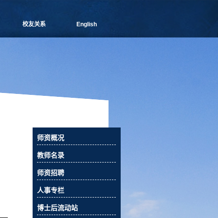
校友关系
English
管院通讯
分会介绍
理事会成员
新闻信息
活动预告
校友俱乐部
校友风采
校友捐赠
师资概况
相关下载
联系我们
教师名录
师资招聘
人事专栏
博士后流动站