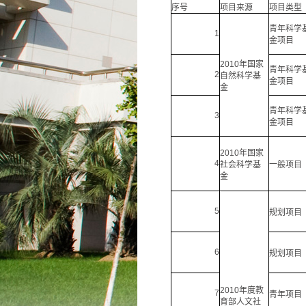
序号
项目来源
项目类型
青年科学
1
金项目
2010年国家
青年科学
2
自然科学基
金项目
金
青年科学
3
金项目
2010年国家
4
社会科学基
一般项目
金
5
规划项目
6
规划项目
2010年度教
7
青年项目
育部人文社