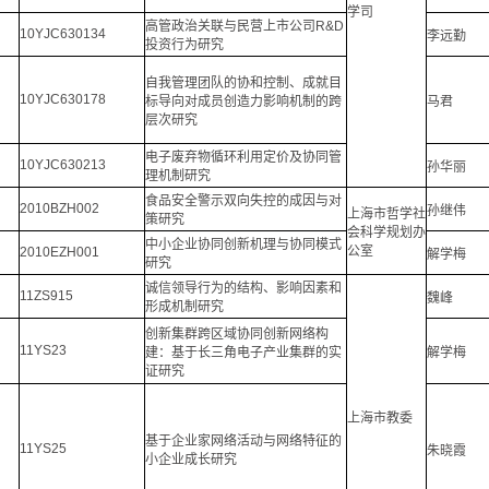
学司
高管政治关联与民营上市公司R&D
10YJC630134
李远勤
投资行为研究
自我管理团队的协和控制、成就目
10YJC630178
标导向对成员创造力影响机制的跨
马君
层次研究
电子废弃物循环利用定价及协同管
10YJC630213
孙华丽
理机制研究
食品安全警示双向失控的成因与对
2010BZH002
孙继伟
上海市哲学社
策研究
会科学规划办
中小企业协同创新机理与协同模式
公室
2010EZH001
解学梅
研究
诚信领导行为的结构、影响因素和
11ZS915
魏峰
形成机制研究
创新集群跨区域协同创新网络构
11YS23
建：基于长三角电子产业集群的实
解学梅
证研究
上海市教委
基于企业家网络活动与网络特征的
11YS25
朱晓霞
小企业成长研究