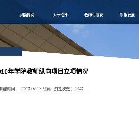
学院概况
人才培养
教师与研究
学生发展
学院愿景
本科生教学
师资概况
党团建设
院长致辞
博士生教学
教师名录
学生事务
学院介绍
硕士生教学
师资招聘
课外培养
领导团队
MBA
人事专栏
职业发展
学院委员会
MPAcc
博士后流动站
研究生天地
党群组织
物流工程
研究中心
010年学院教师纵向项目立项情况
学系设置
项目管理
科研信息
学院制度
工程管理
学术活动
创建时间：
2013-07-17
徐翔
浏览次数：
1947
学院视频
联合培养
科研项目
学院宣传
高级培训
论文著作
历任领导
重要期刊
博士生导师