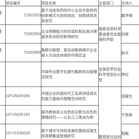
项目编号
项目名称
主管部门
主持人
基于动态协同的中小企业外部协同
基
71002053
创新模式与协同效应、创新绩效关
解学梅
系研究
国家自然科学
基
企业网络能力的形成机制及其对渠
71002054
基金委员会管
刘婷
道关系风险的影响研究
理科学部
基
集群与联盟：复杂创新网络中企业
71003069
赵炎
嵌入与动态抉择的中国实证
全国哲学社会
中国专业数字化期刊集群的出版模
科学规划办公
李红
式研究
室
中国企业的国际代工及其持续成长
10YJA630166
吴解生
的能力基础与策略空间研究
城市群体系公共危机诊断与反危机
10YJA630193
于丽英
策略研究——以长江三角洲为例
基于城市可持续发展的基础设施生
10YJC630030
程敏
命周期集成管理研究
教育部社会科