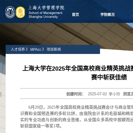
首页
学院概况
学院愿景
院长致辞
学院介绍
人才培养
》
MPAcc
》
项目新闻
领导团队
学院委员会
党群组织
上海大学在2025年全国高校商业精英挑
学系设置
赛中斩获佳绩
学院制度
学院视频
创建时间：
2025-07-02
李小玲
浏览
学院宣传
历任领导
6月29日，2025年全国高校商业精英挑战赛会计与商业
识赛和全国预选赛的多轮比拼，由我院会计系的毛丽娟和韩
实的专业功底与创新的商业思维，从全国众多高校中脱颖而
斩获国家级一等奖1项。